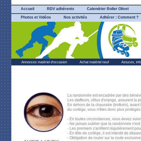
Accueil
RDV adhérents
Calendrier Roller Olivet
Photos et Vidéos
Nos activités
Adhérer : Comment ?
Annonces matériel d'occasion
Achat matériel neuf
Astuces, inf
La randonnée est encadrée par des bénévole
Les staffeurs, vêtus d'orange, assurent la p
En dehors de la chaussée (trottoirs), avant l
du cortège, vous n'êtes donc plus protégés
- En toutes circonstances, vous devez suivre
- Ne jamais oublier que la randonnée n'est
- Les premiers s'arrêtent régulièrement pour
- En tête de cortège, il est interdit de dépas
- Obligation de rouler sur la route exclusive