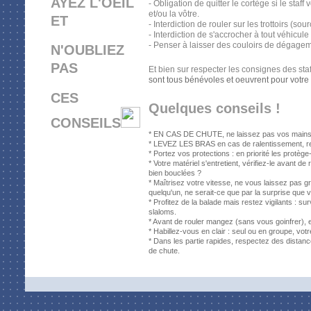
AYEZ L'OEIL
- Obligation de quitter le cortège si le staf
et/ou la vôtre.
ET
- Interdiction de rouler sur les trottoirs (sou
- Interdiction de s'accrocher à tout véhicu
- Penser à laisser des couloirs de dégageme
N'OUBLIEZ
PAS
Et bien sur respecter les consignes des staff
sont tous bénévoles et oeuvrent pour votre 
CES
Quelques conseils !
CONSEILS
*
EN CAS DE CHUTE
, ne laissez pas vos mains 
*
LEVEZ LES BRAS
en cas de ralentissement, rel
*
Portez vos protections
: en priorité les protèg
*
Votre matériel s'entretient, vérifiez-le avant de r
bien bouclées ?
*
Maîtrisez votre vitesse, ne vous laissez pas gri
quelqu'un, ne serait-ce que par la surprise que
*
Profitez de la balade mais restez vigilants
: sur
slaloms.
*
Avant de rouler
mangez (sans vous goinfrer), et
*
Habillez-vous en clair
: seul ou en groupe, votre
*
Dans les partie rapides
, respectez des distanc
de chute.